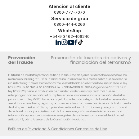
Atención al cliente
0800-777-7070
Servicio de grúa
0800-444-0266
WhatsApp
+54-9 3462-406240
Prevención
Prevención de lavados de activos y
del fraude
financiación del terrorismo
El titular de los datos personales tiene la facultad de ejercer el derecho de acceso a los
mismos en forma gratuita a intervalos no inferiores a seis meses, salvo que se acredite
un interés legítimo al efecto conforme lo establecido en el artículo 14, inciso 3 de la Ley
Nº 25.326. La AGENCIA DE ACCESO A LA INFORMACIÓN PÚBLICA, Órgano de Control de la
Ley Nº 25.326, tiene la atribución de atender las denuncias y reclamos que se
interpongan con relación al cumplimiento de las normas sobre protección de datos
personales. La ley 25.326 tiene por objeto la protección integral de los datos personales
asentados en archivos, registros, bancos de datos, u otros medios técnicos de tratamiento
de datos, sean éstos públicos, o privados destinados a dar informes, para garantizar el
derecho al honor y a la intimidad de las personas, así como también el acceso a la
información que sobre las mismas se registre, de conformidad a lo establecido en el
artículo 43, párrafo tercero de la Constitución Nacional.
Política de Privacidad & Condiciones Generales de Uso