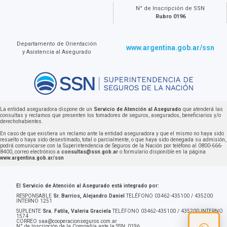
N° de Inscripción de SSN
Rubro 0196
Departamento de Orientación
www.argentina.gob.ar/ssn
y Asistencia al Asegurado
La entidad aseguradora dispone de un
Servicio de Atención al Asegurado
que atenderá las
consultas y reclamos que presenten los tomadores de seguros, asegurados, beneficiarios y/o
derechohabientes.
En caso de que existiera un reclamo ante la entidad aseguradora y que el mismo no haya sido
resuelto o haya sido desestimado, total o parcialmente, o que haya sido denegada su admisión,
podrá comunicarse con la Superintendencia de Seguros de la Nación por teléfono al 0800-666-
8400, correo electrónico a
consultas@ssn.gob.ar
o formulario disponible en la página
www.argentina.gob.ar/ssn
El Servicio de Atención al Asegurado está integrado por:
RESPONSABLE
Sr. Barrios, Alejandro Daniel
TELÉFONO 03462-435100 / 435200
INTERNO 1251
SUPLENTE
Sra. Fatila, Valeria Graciela
TELÉFONO 03462-435100 / 435200 INTERNO
1574
CORREO
saa@cooperacionseguros.com.ar
N° de Inscripción de la Compañía ante la SSN: 0196