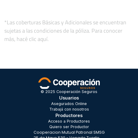
*Las coberturas Básicas y Adicionales se encuentran
sujetas a las condiciones de la póliza. Para conocer
más, hacé
clic aquí.
© 2025 Cooperación Seguros
Usuarios
Asegurados Online
Trabajá con nosotros
Productores
Acceso a Productores
Quiero ser Productor
Cooperacion Mutual Patronal SMSG
25 de Mayo 530 - Venado Tuerto