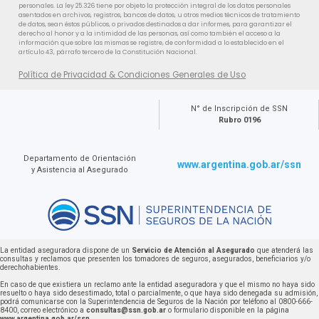
personales. La ley 25.326 tiene por objeto la protección integral de los datos personales
asentados en archivos, registros, bancos de datos, u otros medios técnicos de tratamiento
de datos, sean éstos públicos, o privados destinados a dar informes, para garantizar el
derecho al honor y a la intimidad de las personas, así como también el acceso a la
información que sobre las mismas se registre, de conformidad a lo establecido en el
artículo 43, párrafo tercero de la Constitución Nacional.
Política de Privacidad & Condiciones Generales de Uso
N° de Inscripción de SSN
Rubro 0196
Departamento de Orientación
www.argentina.gob.ar/ssn
y Asistencia al Asegurado
La entidad aseguradora dispone de un
Servicio de Atención al Asegurado
que atenderá las
consultas y reclamos que presenten los tomadores de seguros, asegurados, beneficiarios y/o
derechohabientes.
En caso de que existiera un reclamo ante la entidad aseguradora y que el mismo no haya sido
resuelto o haya sido desestimado, total o parcialmente, o que haya sido denegada su admisión,
podrá comunicarse con la Superintendencia de Seguros de la Nación por teléfono al 0800-666-
8400, correo electrónico a
consultas@ssn.gob.ar
o formulario disponible en la página
www.argentina.gob.ar/ssn