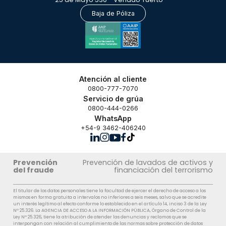
Baja de Póliza
Atención al cliente
0800-777-7070
Servicio de grúa
0800-444-0266
WhatsApp
+54-9 3462-406240
Prevención
Prevención de lavados de activos y
del fraude
financiación del terrorismo
El titular de los datos personales tiene la facultad de ejercer el derecho de acceso a los
mismos en forma gratuita a intervalos no inferiores a seis meses, salvo que se acredite
un interés legítimo al efecto conforme lo establecido en el artículo 14, inciso 3 de la Ley
Nº 25.326. La AGENCIA DE ACCESO A LA INFORMACIÓN PÚBLICA, Órgano de Control de la
Ley Nº 25.326, tiene la atribución de atender las denuncias y reclamos que se
interpongan con relación al cumplimiento de las normas sobre protección de datos