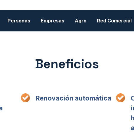
Personas
Empresas
Agro
Red Comercial
Beneficios
Renovación automática
a
i
h