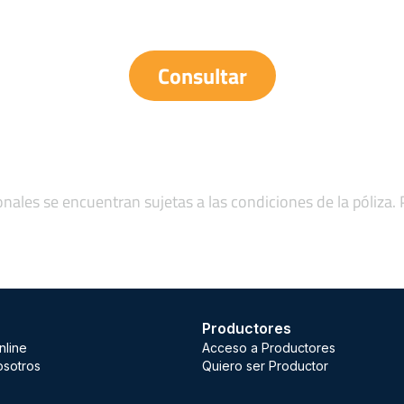
Consultar
onales se encuentran sujetas a las condiciones de la póliza.
Productores
nline
Acceso a Productores
osotros
Quiero ser Productor