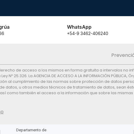
grúa
WhatsApp
66
+54-9 3462-406240
Prevenció
el derecho de acceso a los mismos en forma gratuita a intervalos no in
 la Ley Nº 25.326. La AGENCIA DE ACCESO A LA INFORMACIÓN PÚBLICA, Órg
ón al cumplimiento de las normas sobre protección de datos personal
de datos, u otros medios técnicos de tratamiento de datos, sean ést
, así como también el acceso a la información que sobre las mismas s
so
Departamento de