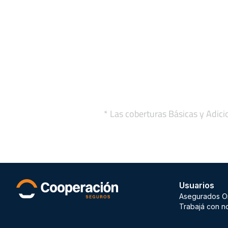
* Las coberturas Básicas y Adici
Usuarios
Asegurados O
Trabajá con n