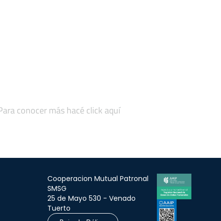
 Para conocer más hacé click aquí
Cooperacion Mutual Patronal
SMSG
25 de Mayo 530 - Venado
Tuerto