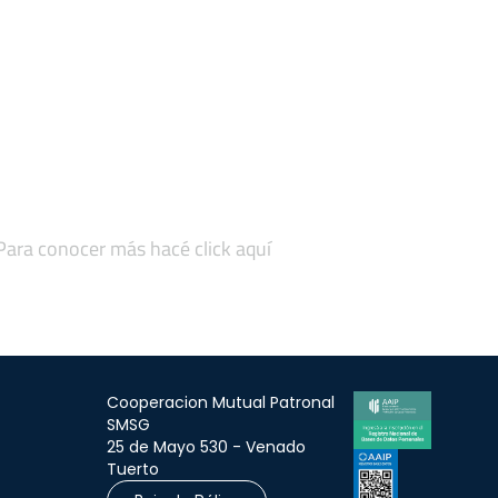
 Para conocer más hacé click aquí
Cooperacion Mutual Patronal
SMSG
25 de Mayo 530 - Venado
Tuerto