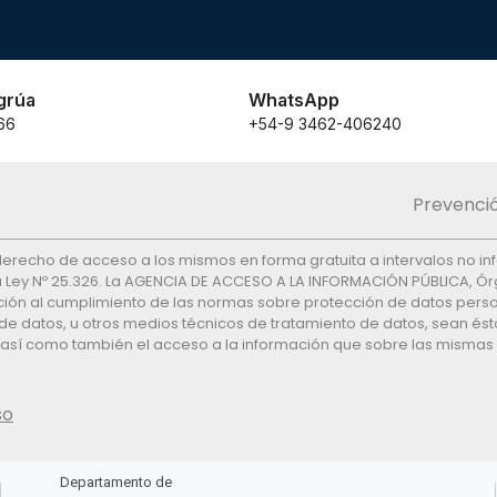
grúa
WhatsApp
66
+54-9 3462-406240
Prevenció
el derecho de acceso a los mismos en forma gratuita a intervalos no in
 la Ley Nº 25.326. La AGENCIA DE ACCESO A LA INFORMACIÓN PÚBLICA, Órg
ón al cumplimiento de las normas sobre protección de datos personal
de datos, u otros medios técnicos de tratamiento de datos, sean ést
, así como también el acceso a la información que sobre las mismas s
so
Departamento de