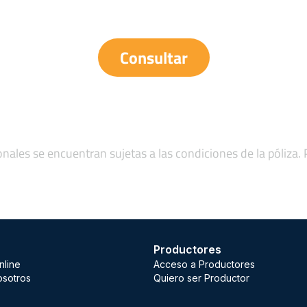
Consultar
onales se encuentran sujetas a las condiciones de la póliza.
Productores
nline
Acceso a Productores
osotros
Quiero ser Productor