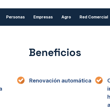
Personas
Empresas
Agro
Red Comercial
Beneficios
Renovación automática
a
i
h