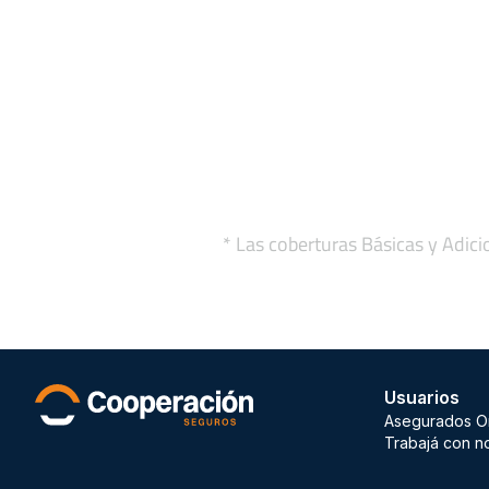
* Las coberturas Básicas y Adici
Usuarios
Asegurados O
Trabajá con n