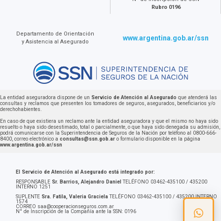
Rubro 0196
Departamento de Orientación
www.argentina.gob.ar/ssn
y Asistencia al Asegurado
La entidad aseguradora dispone de un
Servicio de Atención al Asegurado
que atenderá las
consultas y reclamos que presenten los tomadores de seguros, asegurados, beneficiarios y/o
derechohabientes.
En caso de que existiera un reclamo ante la entidad aseguradora y que el mismo no haya sido
resuelto o haya sido desestimado, total o parcialmente, o que haya sido denegada su admisión,
podrá comunicarse con la Superintendencia de Seguros de la Nación por teléfono al 0800-666-
8400, correo electrónico a
consultas@ssn.gob.ar
o formulario disponible en la página
www.argentina.gob.ar/ssn
El Servicio de Atención al Asegurado está integrado por:
RESPONSABLE
Sr. Barrios, Alejandro Daniel
TELÉFONO 03462-435100 / 435200
INTERNO 1251
SUPLENTE
Sra. Fatila, Valeria Graciela
TELÉFONO 03462-435100 / 435200 INTERNO
1574
CORREO
saa@cooperacionseguros.com.ar
N° de Inscripción de la Compañía ante la SSN: 0196