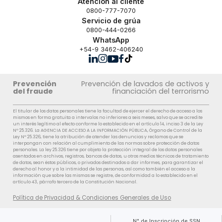
Atención al cliente
0800-777-7070
Servicio de grúa
0800-444-0266
WhatsApp
+54-9 3462-406240
Prevención
Prevención de lavados de activos y
del fraude
financiación del terrorismo
El titular de los datos personales tiene la facultad de ejercer el derecho de acceso a los
mismos en forma gratuita a intervalos no inferiores a seis meses, salvo que se acredite
un interés legítimo al efecto conforme lo establecido en el artículo 14, inciso 3 de la Ley
Nº 25.326. La AGENCIA DE ACCESO A LA INFORMACIÓN PÚBLICA, Órgano de Control de la
Ley Nº 25.326, tiene la atribución de atender las denuncias y reclamos que se
interpongan con relación al cumplimiento de las normas sobre protección de datos
personales. La ley 25.326 tiene por objeto la protección integral de los datos personales
asentados en archivos, registros, bancos de datos, u otros medios técnicos de tratamiento
de datos, sean éstos públicos, o privados destinados a dar informes, para garantizar el
derecho al honor y a la intimidad de las personas, así como también el acceso a la
información que sobre las mismas se registre, de conformidad a lo establecido en el
artículo 43, párrafo tercero de la Constitución Nacional.
Política de Privacidad & Condiciones Generales de Uso
N° de Inscripción de SSN