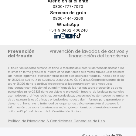
Atención al cliente
0800-777-7070
Servicio de grúa
0800-444-0266
WhatsApp
+54-9 3462-406240
Prevención
Prevención de lavados de activos y
del fraude
financiación del terrorismo
El titular de los datos personales tiene la facultad de ejercer el derecho de acceso a los
mismos en forma gratuita a intervalos no inferiores a seis meses, salvo que se acredite
un interés legítimo al efecto conforme lo establecido en el artículo 14, inciso 3 de la Ley
Nº 25.326. La AGENCIA DE ACCESO A LA INFORMACIÓN PÚBLICA, Órgano de Control de la
Ley Nº 25.326, tiene la atribución de atender las denuncias y reclamos que se
interpongan con relación al cumplimiento de las normas sobre protección de datos
personales. La ley 25.326 tiene por objeto la protección integral de los datos personales
asentados en archivos, registros, bancos de datos, u otros medios técnicos de tratamiento
de datos, sean éstos públicos, o privados destinados a dar informes, para garantizar el
derecho al honor y a la intimidad de las personas, así como también el acceso a la
información que sobre las mismas se registre, de conformidad a lo establecido en el
artículo 43, párrafo tercero de la Constitución Nacional.
Política de Privacidad & Condiciones Generales de Uso
N° de Inscripción de SSN