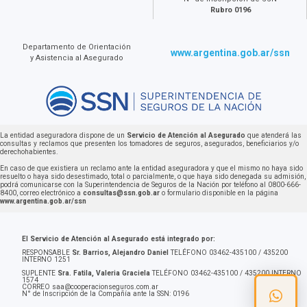
Rubro 0196
Departamento de Orientación
www.argentina.gob.ar/ssn
y Asistencia al Asegurado
La entidad aseguradora dispone de un
Servicio de Atención al Asegurado
que atenderá las
consultas y reclamos que presenten los tomadores de seguros, asegurados, beneficiarios y/o
derechohabientes.
En caso de que existiera un reclamo ante la entidad aseguradora y que el mismo no haya sido
resuelto o haya sido desestimado, total o parcialmente, o que haya sido denegada su admisión,
podrá comunicarse con la Superintendencia de Seguros de la Nación por teléfono al 0800-666-
8400, correo electrónico a
consultas@ssn.gob.ar
o formulario disponible en la página
www.argentina.gob.ar/ssn
El Servicio de Atención al Asegurado está integrado por:
RESPONSABLE
Sr. Barrios, Alejandro Daniel
TELÉFONO 03462-435100 / 435200
INTERNO 1251
SUPLENTE
Sra. Fatila, Valeria Graciela
TELÉFONO 03462-435100 / 435200 INTERNO
1574
CORREO
saa@cooperacionseguros.com.ar
N° de Inscripción de la Compañía ante la SSN: 0196