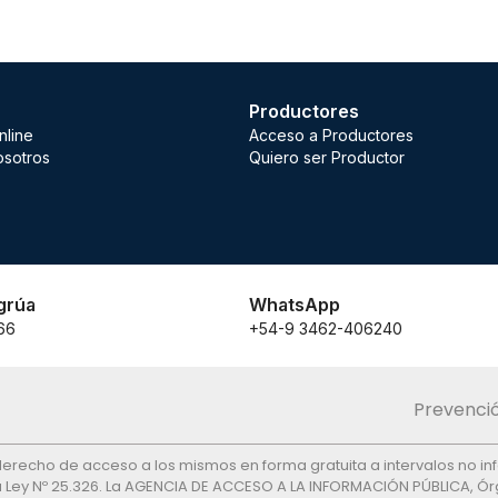
Productores
nline
Acceso a Productores
osotros
Quiero ser Productor
grúa
WhatsApp
66
+54-9 3462-406240
Prevenció
el derecho de acceso a los mismos en forma gratuita a intervalos no in
 la Ley Nº 25.326. La AGENCIA DE ACCESO A LA INFORMACIÓN PÚBLICA, Órg