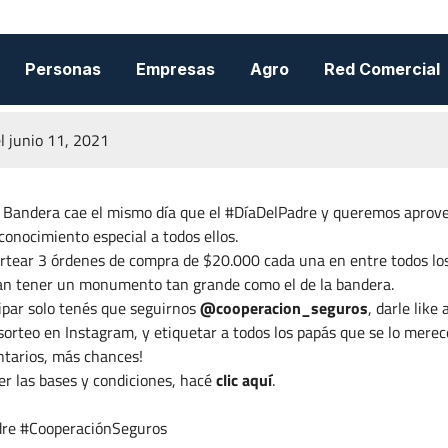
Sorteo Día del Padre
Personas
Empresas
Agro
Red Comercial
l junio 11, 2021
la Bandera cae el mismo día que el #DíaDelPadre y queremos aprov
conocimiento especial a todos ellos.
rtear 3 órdenes de compra de $20.000 cada una en entre todos lo
an tener un monumento tan grande como el de la bandera.
ipar solo tenés que seguirnos
@cooperacion_seguros
, darle like 
sorteo en Instagram, y etiquetar a todos los papás que se lo merec
tarios, más chances!
er las bases y condiciones, hacé
clic aquí
.
re #CooperaciónSeguros