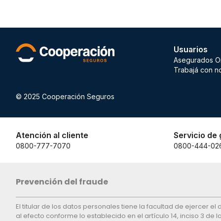
Usuarios
Asegurados O
Trabajá con n
© 2025 Cooperación Seguros
Atención al cliente
Servicio de 
0800-777-7070
0800-444-02
Prevención del fraude
El titular de los datos personales tiene la facultad de ejercer 
al efecto conforme lo establecido en el artículo 14, inciso 3 de