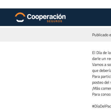
Publicado e
El Día de 
darle un re
Vamos a so
que deberí
Para partic
posteo del 
¡Más comen
Para conoc
#DíaDelPad