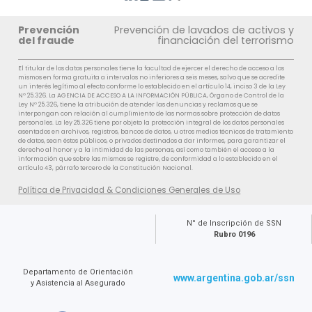
Prevención
Prevención de lavados de activos y
del fraude
financiación del terrorismo
El titular de los datos personales tiene la facultad de ejercer el derecho de acceso a los
mismos en forma gratuita a intervalos no inferiores a seis meses, salvo que se acredite
un interés legítimo al efecto conforme lo establecido en el artículo 14, inciso 3 de la Ley
Nº 25.326. La AGENCIA DE ACCESO A LA INFORMACIÓN PÚBLICA, Órgano de Control de la
Ley Nº 25.326, tiene la atribución de atender las denuncias y reclamos que se
interpongan con relación al cumplimiento de las normas sobre protección de datos
personales. La ley 25.326 tiene por objeto la protección integral de los datos personales
asentados en archivos, registros, bancos de datos, u otros medios técnicos de tratamiento
de datos, sean éstos públicos, o privados destinados a dar informes, para garantizar el
derecho al honor y a la intimidad de las personas, así como también el acceso a la
información que sobre las mismas se registre, de conformidad a lo establecido en el
artículo 43, párrafo tercero de la Constitución Nacional.
Política de Privacidad & Condiciones Generales de Uso
N° de Inscripción de SSN
Rubro 0196
Departamento de Orientación
www.argentina.gob.ar/ssn
y Asistencia al Asegurado