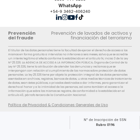
WhatsApp
+54-9 3462-406240
Prevención
Prevención de lavados de activos y
del fraude
financiación del terrorismo
El titular de los datos personales tiene la facultad de ejercer el derecho de acceso a los
mismos en forma gratuita a intervalos no inferiores a seis meses, salvo que se acredite
un interés legítimo al efecto conforme lo establecido en el artículo 14, inciso 3 de la Ley
Nº 25.326. La AGENCIA DE ACCESO A LA INFORMACIÓN PÚBLICA, Órgano de Control de la
Ley Nº 25.326, tiene la atribución de atender las denuncias y reclamos que se
interpongan con relación al cumplimiento de las normas sobre protección de datos
personales. La ley 25.326 tiene por objeto la protección integral de los datos personales
asentados en archivos, registros, bancos de datos, u otros medios técnicos de tratamiento
de datos, sean éstos públicos, o privados destinados a dar informes, para garantizar el
derecho al honor y a la intimidad de las personas, así como también el acceso a la
información que sobre las mismas se registre, de conformidad a lo establecido en el
artículo 43, párrafo tercero de la Constitución Nacional.
Política de Privacidad & Condiciones Generales de Uso
N° de Inscripción de SSN
Rubro 0196