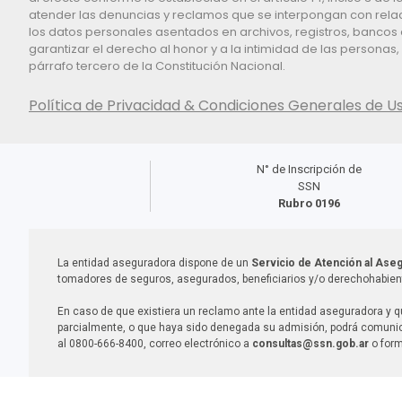
atender las denuncias y reclamos que se interpongan con relaci
los datos personales asentados en archivos, registros, bancos 
garantizar el derecho al honor y a la intimidad de las personas
párrafo tercero de la Constitución Nacional.
Política de Privacidad & Condiciones Generales de U
N° de Inscripción de
SSN
Rubro 0196
La entidad aseguradora dispone de un
Servicio de Atención al Ase
tomadores de seguros, asegurados, beneficiarios y/o derechohabien
En caso de que existiera un reclamo ante la entidad aseguradora y q
parcialmente, o que haya sido denegada su admisión, podrá comunica
al 0800-666-8400, correo electrónico a
consultas@ssn.gob.ar
o form