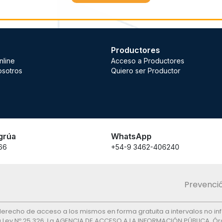
Productores
nline
Acceso a Productores
osotros
Quiero ser Productor
grúa
WhatsApp
66
+54-9 3462-406240
Prevenció
el derecho de acceso a los mismos en forma gratuita a intervalos no in
 la Ley Nº 25.326. La AGENCIA DE ACCESO A LA INFORMACIÓN PÚBLICA, Órg