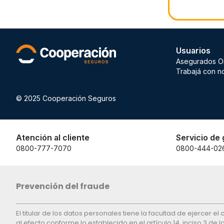
Usuarios
Asegurados O
Trabajá con n
© 2025 Cooperación Seguros
Atención al cliente
Servicio de 
0800-777-7070
0800-444-02
Prevención del fraude
El titular de los datos personales tiene la facultad de ejercer 
al efecto conforme lo establecido en el artículo 14, inciso 3 de