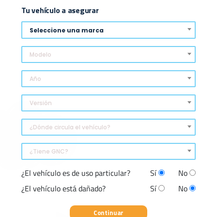
Tu vehículo a asegurar
Seleccione una marca
Modelo
Año
Versión
¿Dónde circula el vehículo?
¿Tiene GNC?
¿El vehículo es de uso particular?
Sí
No
¿El vehículo está dañado?
Sí
No
Continuar