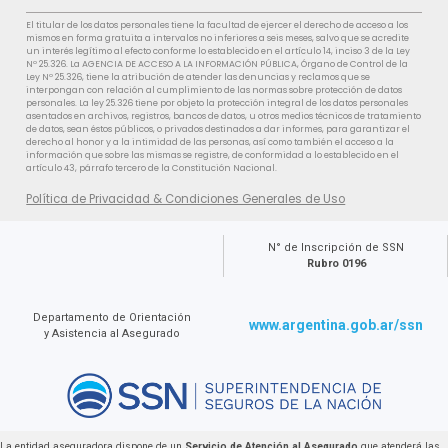
El titular de los datos personales tiene la facultad de ejercer el derecho de acceso a los
mismos en forma gratuita a intervalos no inferiores a seis meses, salvo que se acredite
un interés legítimo al efecto conforme lo establecido en el artículo 14, inciso 3 de la Ley
Nº 25.326. La AGENCIA DE ACCESO A LA INFORMACIÓN PÚBLICA, Órgano de Control de la
Ley Nº 25.326, tiene la atribución de atender las denuncias y reclamos que se
interpongan con relación al cumplimiento de las normas sobre protección de datos
personales. La ley 25.326 tiene por objeto la protección integral de los datos personales
asentados en archivos, registros, bancos de datos, u otros medios técnicos de tratamiento
de datos, sean éstos públicos, o privados destinados a dar informes, para garantizar el
derecho al honor y a la intimidad de las personas, así como también el acceso a la
información que sobre las mismas se registre, de conformidad a lo establecido en el
artículo 43, párrafo tercero de la Constitución Nacional.
Política de Privacidad & Condiciones Generales de Uso
N° de Inscripción de SSN
Rubro 0196
Departamento de Orientación
www.argentina.gob.ar/ssn
y Asistencia al Asegurado
La entidad aseguradora dispone de un
Servicio de Atención al Asegurado
que atenderá las