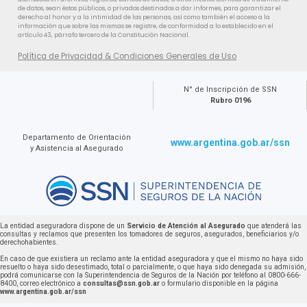
de datos, sean éstos públicos, o privados destinados a dar informes, para garantizar el
derecho al honor y a la intimidad de las personas, así como también el acceso a la
información que sobre las mismas se registre, de conformidad a lo establecido en el
artículo 43, párrafo tercero de la Constitución Nacional.
Política de Privacidad & Condiciones Generales de Uso
N° de Inscripción de SSN
Rubro 0196
Departamento de Orientación
www.argentina.gob.ar/ssn
y Asistencia al Asegurado
La entidad aseguradora dispone de un
Servicio de Atención al Asegurado
que atenderá las
consultas y reclamos que presenten los tomadores de seguros, asegurados, beneficiarios y/o
derechohabientes.
En caso de que existiera un reclamo ante la entidad aseguradora y que el mismo no haya sido
resuelto o haya sido desestimado, total o parcialmente, o que haya sido denegada su admisión,
podrá comunicarse con la Superintendencia de Seguros de la Nación por teléfono al 0800-666-
8400, correo electrónico a
consultas@ssn.gob.ar
o formulario disponible en la página
www.argentina.gob.ar/ssn