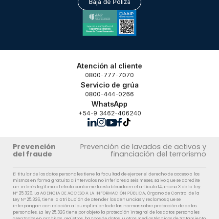
Baja de Póliza
Atención al cliente
0800-777-7070
Servicio de grúa
0800-444-0266
WhatsApp
+54-9 3462-406240
Prevención
Prevención de lavados de activos y
del fraude
financiación del terrorismo
El titular de los datos personales tiene la facultad de ejercer el derecho de acceso a los
mismos en forma gratuita a intervalos no inferiores a seis meses, salvo que se acredite
un interés legítimo al efecto conforme lo establecido en el artículo 14, inciso 3 de la Ley
Nº 25.326. La AGENCIA DE ACCESO A LA INFORMACIÓN PÚBLICA, Órgano de Control de la
Ley Nº 25.326, tiene la atribución de atender las denuncias y reclamos que se
interpongan con relación al cumplimiento de las normas sobre protección de datos
personales. La ley 25.326 tiene por objeto la protección integral de los datos personales
asentados en archivos, registros, bancos de datos, u otros medios técnicos de tratamiento