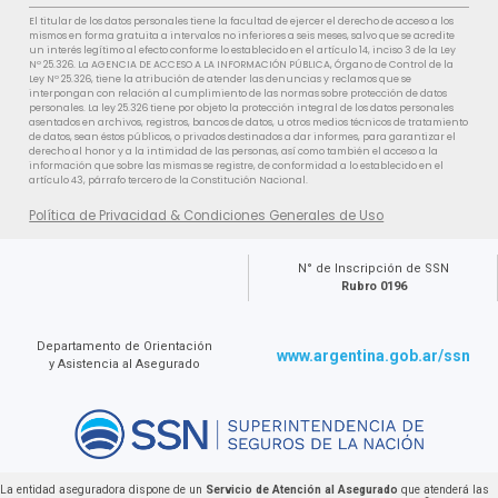
El titular de los datos personales tiene la facultad de ejercer el derecho de acceso a los
mismos en forma gratuita a intervalos no inferiores a seis meses, salvo que se acredite
un interés legítimo al efecto conforme lo establecido en el artículo 14, inciso 3 de la Ley
Nº 25.326. La AGENCIA DE ACCESO A LA INFORMACIÓN PÚBLICA, Órgano de Control de la
Ley Nº 25.326, tiene la atribución de atender las denuncias y reclamos que se
interpongan con relación al cumplimiento de las normas sobre protección de datos
personales. La ley 25.326 tiene por objeto la protección integral de los datos personales
asentados en archivos, registros, bancos de datos, u otros medios técnicos de tratamiento
de datos, sean éstos públicos, o privados destinados a dar informes, para garantizar el
derecho al honor y a la intimidad de las personas, así como también el acceso a la
información que sobre las mismas se registre, de conformidad a lo establecido en el
artículo 43, párrafo tercero de la Constitución Nacional.
Política de Privacidad & Condiciones Generales de Uso
N° de Inscripción de SSN
Rubro 0196
Departamento de Orientación
www.argentina.gob.ar/ssn
y Asistencia al Asegurado
La entidad aseguradora dispone de un
Servicio de Atención al Asegurado
que atenderá las